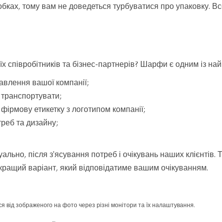
ках, тому вам не доведеться турбуватися про упаковку. В
їх співробітників та бізнес-партнерів? Шарфи є одним із най
тавлення вашої компанії;
 транспортувати;
фірмову етикетку з логотипом компанії;
реб та дизайну;
уально, після з'ясування потреб і очікувань наших клієнтів
йкращий варіант, який відповідатиме вашим очікуванням.
ся від зображеного на фото через різні монітори та їх налаштування.