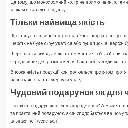
Це тому, що монохромний колір не примхливий, а темно-
жінкам незалежно від віку.
Тільки найвища якість
Що стосується виробництва та якості шарфів, то тут н
шерсть не буде скручуватися або пушитись, а шарфи буд
Шерсть альпаки дуже легка, не мнеться, м'яка й приєма
середовище для розмноження бактерій, завжди мають 
Висока якість продукції контролюється протягом протя
однозначно варто звернути увагу.
Чудовий подарунок як для чо
Потрібен подарунок на день народження? А може, наста
та практичний подарунок, який сподобається вашому та
альпаки не "кусається".