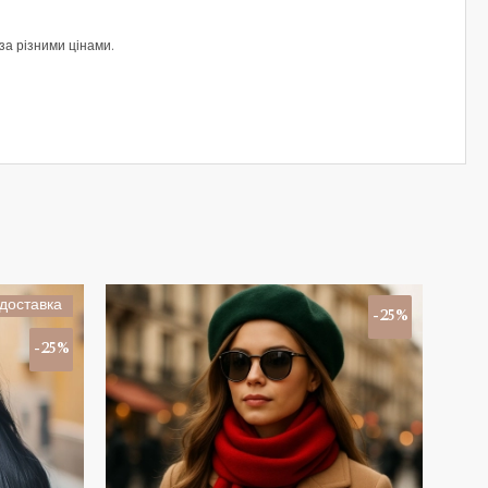
за різними цінами.
доставка
-25%
-25%