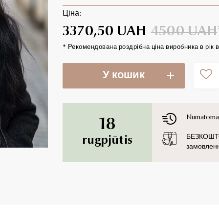
Ціна:
3370,50 UAH
4500 UAH
* Рекомендована роздрібна ціна виробника в рік в
У кошик
Numatoma 
18
БЕЗКОШТОВ
rugpjūtis
замовленн