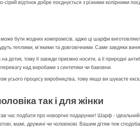
сірий відтінок добре поєднується з різними колірними поєдн
е може бути жодних компромісів, адже ці шарфи виготовляют
уть теплими, м’якими та довговічними. Саме завдяки винятко
 на дотик, тому її завжди приємно носити, а її природні ан
перевагу над виробами з синтетики чи бавовни.
гом усього процесу виробництва, тому якщо ви шукаєте екск
ловіка так і для жінки
в час подбати про новорічні подарунки? Шарф - ідеальний в
тові, мамі, дружині чи чоловікові. Вашим дітям теж сподоб