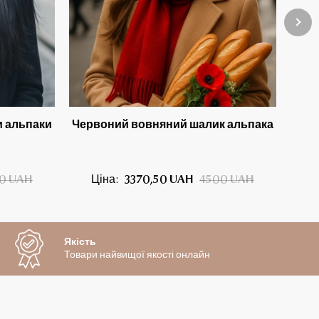
и альпаки
Червоний вовняний шалик альпака
Світ
0 UAH
Ціна:
3370,50 UAH
4500 UAH
Ц
Якість
Товари найвищої якості онлайн