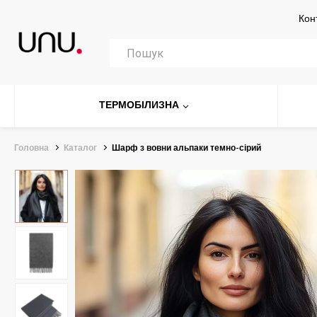
Кон
ТЕРМОБІЛИЗНА
Головна
Каталог
Шарф з вовни альпаки темно-сірий