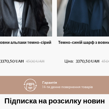
овни альпаки темно-сірий
Темно-синій шарф з вовн
3370,50 UAH
4500 UAH
Ціна:
3370,50 UAH
450
Гарантія
14-ти денне повернення товарів
Підписка на розсилку новин