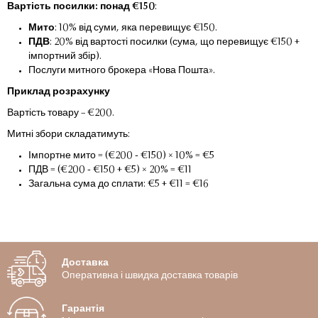
Вартість посилки: понад €150
:
Мито
: 10% від суми, яка перевищує €150.
ПДВ
: 20% від вартості посилки (сума, що перевищує €150 +
імпортний збір).
Послуги митного брокера «Нова Пошта».
Приклад розрахунку
Вартість товару – €200.
Митні збори складатимуть:
Імпортне мито = (€200 - €150) × 10% = €5
ПДВ = (€200 - €150 + €5) × 20% = €11
Загальна сума до сплати: €5 + €11 = €16
Доставка
Оперативна і швидка доставка товарів
Гарантія