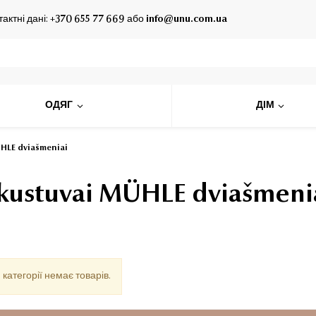
тактні дані:
+370 655 77 669
або
info@unu.com.ua
ОДЯГ
ДІМ
HLE dviašmeniai
kustuvai MÜHLE dviašmeni
 категорії немає товарів.