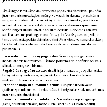
jaukiai namų atmosferai
Išraiškingos ir minkštos dekoratyvinės pagalvėlės akimirksniu pakeičia
jūsų kambarių nuotaiką bei įneša gyvų vizualinių akcentų į svetainės ar
miegamojo erdves. Platus autorinių dizainų asortimentas, preciziškas
individualus siuvimas ir aukštos raiškos personalizavimo sprendimai
leidžia lengvai sukurti unikalius tekstilės derinius. Kiekvienas gaminys
suteikia namams prabangios tekstūros, pabrėžia jūsų asmeninį stilių ir
tampa jaukiausia poilsio akimirkų dalimi. Atraskite savo namų charakterį,
kurkite išskirtinius interjero sluoksnius ir dovanokite nepamirštamus
prisiminimus.
Personalizuotos dovanų pagalvėlės:
Ši serija apima gaminius su
individualiomis nuotraukomis, šeimos portretais ar specifiniais tekstais,
skirtais artimųjų nustebinimui.
Pagalvėlės su gyvūnų atvaizdais:
Ši linija orientuota į populiariausias
kačių bei šunų nuotraukas, augintinių kadrus ir stilizuotus faunos
motyvus, suteikiančius erdvėms gyvumo.
Interjerinė linija su autoriniu dizainu:
Ši kryptis siūlo unikalius
grafinius sprendimus, modernius raštus bei originalias spalvines schemas
jūsų kambarių atnaujinimui.
Pasaulio menininkų reprodukcijos:
Ši išskirtinė serija integruoja
garsių dailininkų peizažus, meno kūrinius bei M.K. Čiurlionio darbų