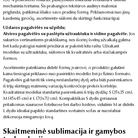
100 % poliesterio veliūras, pasižymintis išskirtiniu švelnumu ir dideliu
mechaniniu tvirtumu. Šis prabangios tekstūros audinys maloniai
priglunda, patikimai išlaiko savo pradinę formą. Priklausomai nuo jūsų
kasdienių įpročių, asortimente siūlomi du skirtingi funkciniai tipai:
Uždaros pagalvėlės su užpildu;
Atviros pagalvėlės su paslėptu užtrauktuku ir vidine pagalvėle.
Jos
sukurtos vertinantiems praktiškumą, nes išorinį švelnų užvalkalą galima
bet kada patogiai nuimti priežiūrai ar pakeisti kitu raštu. Užsakant
modelius su užtrauktuku, siūlomos tik kvadratinės arba stačiakampės
formos.
Asortimente pateikiama didelė formų įvairovė, o produkto galutinė
kaina tiesiogiai priklauso nuo pasirinkto modelio bei jo fizinio formato.
Pagalvėlės gali turėti tik vieną nestandartinį dydį arba būti pasirenkamos
iš trijų skirtingų matmenų variacijų konkrečioje prekės kortelėje.
Kvadratiniai modeliai standartui pasirenkami iš trijų dydžių: S (35x35 cm),
M (45x45 cm) ir L (70x70 cm). Kompaktiškas S dydis geriausiai
pritaikomas siauruose foteliuose bei darbo kėdėse, vidutinis M ar didelis
L dydis idealiai papildo standartines svetainės sofas ar nuostabiai
dekoruoja miegamojo lovą.
Skaitmeninė sublimacija ir gamybos