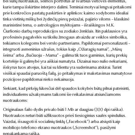
bei šunų nuotraukas, šeimos portretus ar svarbius vietovės elementus,
kurie tampa išskirtine interjero dalimi. Teminiai motyvai lengvai pritaikomi
prie konkrečios pastatų paskirties ir aplinkos: kaimo sodyboms idealiai
tinka vietinių miškų bei žydinčių pievų peizažai, pajūrio viloms – klasikinė
marinistinė tema, o astrologijos mylėtojams – išraiškingos M.K.
Čiurlionio darbų reprodukcijos su zodiako ženklais. Itin paklausios yra
profesinės pagalvėlės su tiksliu žmogaus atvaizdu ar veiklos simbolika,
teikiamos kolegoms bei verslo partneriams. Papildomai personalizuoti –
integruoti asmeninius užrašus, tokius kaip „Ožiaragių namai“, „Mūsų
šeima“ arba „Bučiuoju – Mama“ – galima tik tuos gaminius, kurių prekių
kortelėje ši galimybė yra aiškiai numatyta. Dizainai nuo nulio nekuriami,
išskyrus tuos atvejus, kai tai su klientu yra suderinama atskirai. Turint
visiškai spaudai paruoštą failą, jo pritaikymas ir maketavimas numatytose
pozicijose papildomai nieko nekainuoja.
Siekiant, kad pirkėjų lūkesčiai dėl spaudos kokybės būtų pilnai pateisinti,
individualiems užsakymams taikomi šie reikalavimai atsiunčiamoms
nuotraukoms:
Originalaus failo dydis privalo būti 1 Mb ar daugiau (300 dpi raiška).
Nuotraukos neturi būti užfiksuotos prieš tiesioginius saulės spindulius.
Vaizdai, išsaugoti iš socialinių tinklų („Facebook“) arba atsiųsti kaip
mobiliojo telefono ekrano nuotraukos („Screenshot“), pasižymi
nepakankama raiška.