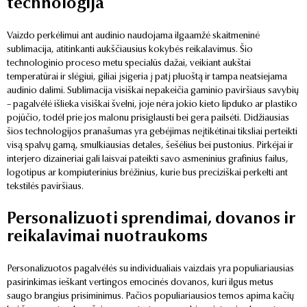
technologija
Vaizdo perkėlimui ant audinio naudojama ilgaamžė skaitmeninė
sublimacija, atitinkanti aukščiausius kokybės reikalavimus. Šio
technologinio proceso metu specialūs dažai, veikiant aukštai
temperatūrai ir slėgiui, giliai įsigeria į patį pluoštą ir tampa neatsiejama
audinio dalimi. Sublimacija visiškai nepakeičia gaminio paviršiaus savybių
– pagalvėlė išlieka visiškai švelni, joje nėra jokio kieto lipduko ar plastiko
pojūčio, todėl prie jos malonu prisiglausti bei gera pailsėti. Didžiausias
šios technologijos pranašumas yra gebėjimas neįtikėtinai tiksliai perteikti
visą spalvų gamą, smulkiausias detales, šešėlius bei pustonius. Pirkėjai ir
interjero dizaineriai gali laisvai pateikti savo asmeninius grafinius failus,
logotipus ar kompiuterinius brėžinius, kurie bus preciziškai perkelti ant
tekstilės paviršiaus.
Personalizuoti sprendimai, dovanos ir
reikalavimai nuotraukoms
Personalizuotos pagalvėlės su individualiais vaizdais yra populiariausias
pasirinkimas ieškant vertingos emocinės dovanos, kuri ilgus metus
saugo brangius prisiminimus. Pačios populiariausios temos apima kačių