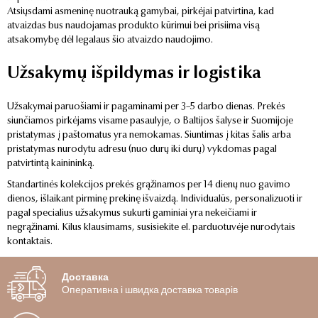
Atsiųsdami asmeninę nuotrauką gamybai, pirkėjai patvirtina, kad
atvaizdas bus naudojamas produkto kūrimui bei prisiima visą
atsakomybę dėl legalaus šio atvaizdo naudojimo.
Užsakymų išpildymas ir logistika
Užsakymai paruošiami ir pagaminami per 3–5 darbo dienas. Prekės
siunčiamos pirkėjams visame pasaulyje, o Baltijos šalyse ir Suomijoje
pristatymas į paštomatus yra nemokamas. Siuntimas į kitas šalis arba
pristatymas nurodytu adresu (nuo durų iki durų) vykdomas pagal
patvirtintą kainininką.
Standartinės kolekcijos prekės grąžinamos per 14 dienų nuo gavimo
dienos, išlaikant pirminę prekinę išvaizdą. Individualūs, personalizuoti ir
pagal specialius užsakymus sukurti gaminiai yra nekeičiami ir
negrąžinami. Kilus klausimams, susisiekite el. parduotuvėje nurodytais
kontaktais.
Доставка
Оперативна і швидка доставка товарів