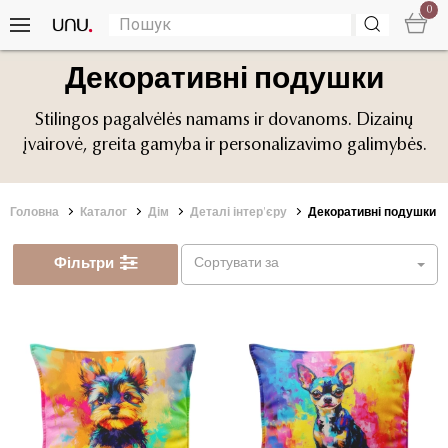
0
Декоративні подушки
Stilingos pagalvėlės namams ir dovanoms. Dizainų
įvairovė, greita gamyba ir personalizavimo galimybės.
Головна
Каталог
Дім
Деталі інтер'єру
Декоративні подушки
Фільтри
Сортувати за