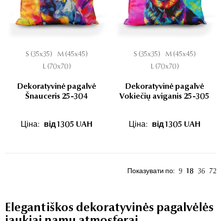
S (35x35)
M (45x45)
S (35x35)
M (45x45)
L (70x70)
L (70x70)
Dekoratyvinė pagalvė
Dekoratyvinė pagalvė
Šnauceris 25-304
Vokiečių aviganis 25-305
Ціна:
від 1305 UAH
Ціна:
від 1305 UAH
Показувати по:
9
18
36
72
Elegantiškos dekoratyvinės pagalvėlės