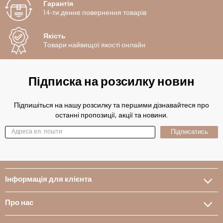
Гарантія
14-ти денне повернення товарів
Якість
Товари найвищої якості онлайн
Підписка на розсилку новин
Підпишіться на нашу розсилку та першими дізнавайтеся про
останні пропозиції, акції та новини.
Підписатись
Інформація для клієнта
Про нас