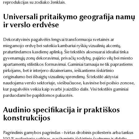
reprodukcijas su zodiako ženklais.
Universali pritaikymo geografija namų
ir verslo erdvėse
Dekoratyvinės pagalvėlės lengvai transformuoja svetainės ar
miegamojo erdvę bei suteikia kambariui ryškių vizualinių akcentų,
praturtindamos kasdienę aplinką. Šie tekstilės aksesuarai idealiai tinka
gyvenamųjų zonų dekoravimui, privačių sodybų, pajūrio vilų bei miesto
apartamentų stilistikos formavimui. Gaminiai tarnauja ne tik paprastiems
pirkėjams, bet ir interjero dizaineriams, ieškantiems išskirtinio
originalumo bei išbaigtų vizualinių sprendimų. Ši tekstilė aktyviai
naudojama verslo sektoriuje, viešbučiuose, kavinėse bei poilsio zonose,
kur pagalvėlės veikia kaip svarbi įvaizdžio dalis. Visi tekstilės gaminiai
parduodami be papildomos pakuotės.
Audinio specifikacija ir praktiškos
konstrukcijos
Pagrindinis gamybos pagrindas – tvirtas drobinis poliesteris arba tankus