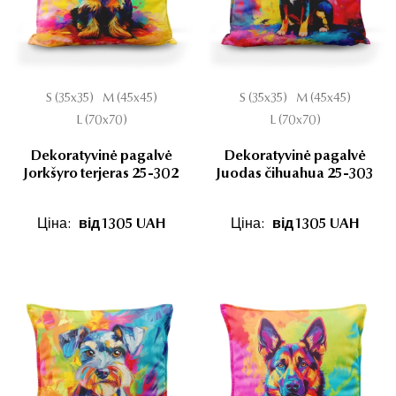
S (35x35)
M (45x45)
S (35x35)
M (45x45)
L (70x70)
L (70x70)
Dekoratyvinė pagalvė
Dekoratyvinė pagalvė
Jorkšyro terjeras 25-302
Juodas čihuahua 25-303
Ціна:
від 1305 UAH
Ціна:
від 1305 UAH